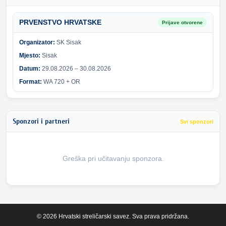
PRVENSTVO HRVATSKE
Prijave otvorene
Organizator:
SK Sisak
Mjesto:
Sisak
Datum:
29.08.2026 – 30.08.2026
Format:
WA 720 + OR
Sponzori i partneri
Svi sponzori
Greška pri učitavanju sponzora.
© 2026 Hrvatski streličarski savez. Sva prava pridržana.