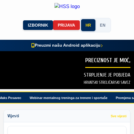
IZBORNIK
PRIJAVA
HR
EN
Preuzmi našu Android aplikaciju
PRECIZNOST JE MOĆ,
STRPLJENJE JE POBJEDA
HRVATSKI STRELIČARSKI SAVEZ
aks Posavec
Webinar mentalnog treninga za trenere i sportaše
Promjena sat
Vijesti
Sve vijesti