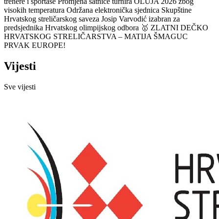
trenere i sportaše
Promjena satnice turnira OLUJA 2026 zbog
visokih temperatura
Održana elektronička sjednica Skupštine
Hrvatskog streličarskog saveza
Josip Varvodić izabran za
predsjednika Hrvatskog olimpijskog odbora
🥇 ZLATNI DEČKO
HRVATSKOG STRELIČARSTVA – MATIJA ŠMAGUC
PRVAK EUROPE!
Vijesti
Sve vijesti