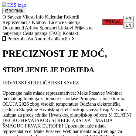
IZBORNIK
O Savezu
Vijesti
Info
Kalendar
Rekordi
HR
Reprezentacija
Klubovi
Licence
Galerija
PRIJAVA
EN
Dokumenti
Arhiva
Sponzori
Linkovi
Prijava na
natjecanja
Česta pitanja (FAQ)
Kontakt
Preuzmi našu Android aplikaciju
PRECIZNOST JE MOĆ,
STRPLJENJE JE POBJEDA
HRVATSKI STRELIČARSKI SAVEZ
Upoznajte naše mlade reprezentativce: Maks Posavec
Webinar
mentalnog treninga za trenere i sportaše
Promjena satnice turnira
OLUJA 2026 zbog visokih temperatura
Održana elektronička
sjednica Skupštine Hrvatskog streličarskog saveza
Josip Varvodić
izabran za predsjednika Hrvatskog olimpijskog odbora
🥇 ZLATNI
DEČKO HRVATSKOG STRELIČARSTVA – MATIJA
ŠMAGUC PRVAK EUROPE!
Upoznajte naše mlade
reprezentativce: Maks Posavec
Webinar mentalnog treninga za