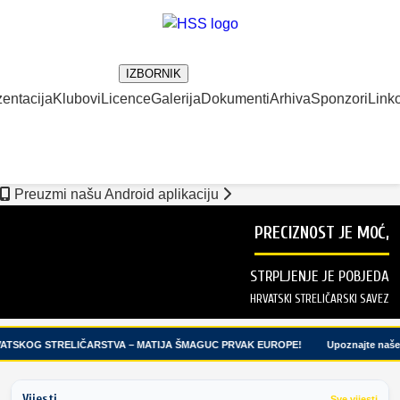
IZBORNIK
entacija
Klubovi
Licence
Galerija
Dokumenti
Arhiva
Sponzori
Linko
Preuzmi našu Android aplikaciju
PRECIZNOST JE MOĆ,
STRPLJENJE JE POBJEDA
HRVATSKI STRELIČARSKI SAVEZ
ATSKOG STRELIČARSTVA – MATIJA ŠMAGUC PRVAK EUROPE!
Upoznajte naše m
Vijesti
Sve vijesti