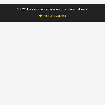
© 2026 Hrvatski streličarski savez. Sva prava pridržana.
Politika privatnosti