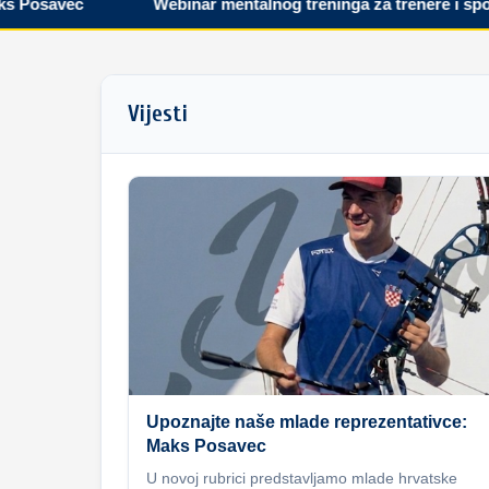
osavec
Webinar mentalnog treninga za trenere i sportaš
Vijesti
Upoznajte naše mlade reprezentativce:
Maks Posavec
U novoj rubrici predstavljamo mlade hrvatske