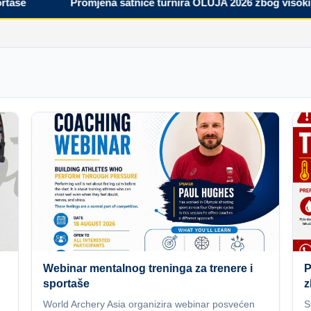
e
Promjena satnice turnira OLUJA 2026 zbog visokih te
Webinar mentalnog treninga za trenere i
P
sportaše
z
World Archery Asia organizira webinar posvećen
S