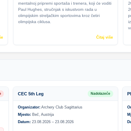
mentalnoj pripremi sportaša i trenera, koji će voditi
2
Paul Hughes, stručnjak s iskustvom rada u
2
olimpijskim streljačkim sportovima kroz četiri
p
olimpijska ciklusa.
i
v
še
Čitaj više
CEC 5th Leg
P
o
Nadolazeće
Organizator:
Archery Club Sagittarius
O
Mjesto:
Beč, Austrija
M
Datum:
23.08.2026 – 23.08.2026
D