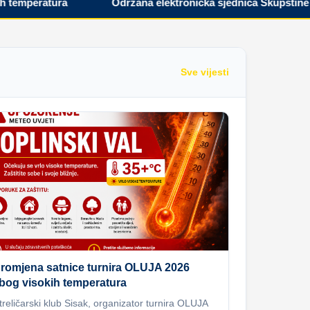
mperatura
Održana elektronička sjednica Skupštine Hrva
Sve vijesti
romjena satnice turnira OLUJA 2026
bog visokih temperatura
treličarski klub Sisak, organizator turnira OLUJA