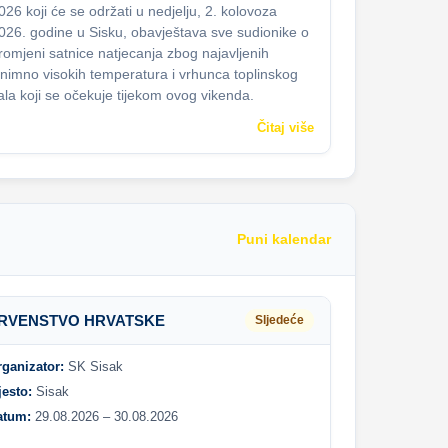
026 koji će se održati u nedjelju, 2. kolovoza
026. godine u Sisku, obavještava sve sudionike o
romjeni satnice natjecanja zbog najavljenih
znimno visokih temperatura i vrhunca toplinskog
ala koji se očekuje tijekom ovog vikenda.
Čitaj više
Puni kalendar
RVENSTVO HRVATSKE
Sljedeće
rganizator:
SK Sisak
jesto:
Sisak
atum:
29.08.2026 – 30.08.2026