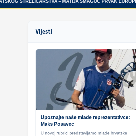
KOG STRELIČARSTVA – MATIJA ŠMAGUC PRVAK EUROPE!
Vijesti
Upoznajte naše mlade reprezentativce:
Maks Posavec
U novoj rubrici predstavljamo mlade hrvatske