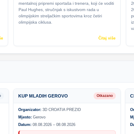
mentalnoj pripremi sportaša i trenera, koji će voditi
2
Paul Hughes, stručnjak s iskustvom rada u
2
olimpijskim streljačkim sportovima kroz četiri
p
olimpijska ciklusa.
i
v
še
Čitaj više
KUP MLADIH GEROVO
C
o
Otkazano
Organizator:
3D CROATIA PREZID
O
Mjesto:
Gerovo
M
Datum:
08.08.2026 – 08.08.2026
D