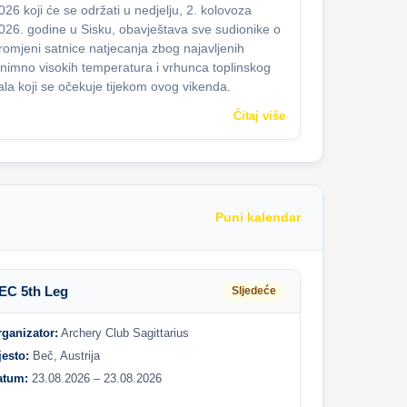
026 koji će se održati u nedjelju, 2. kolovoza
026. godine u Sisku, obavještava sve sudionike o
romjeni satnice natjecanja zbog najavljenih
znimno visokih temperatura i vrhunca toplinskog
ala koji se očekuje tijekom ovog vikenda.
Čitaj više
Puni kalendar
EC 5th Leg
Sljedeće
rganizator:
Archery Club Sagittarius
jesto:
Beč, Austrija
atum:
23.08.2026 – 23.08.2026