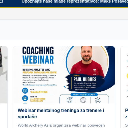
Upoznajte naše mlade reprezentativce: Maks Posavec
Webinar mentalnog treninga za trenere i
P
sportaše
z
World Archery Asia organizira webinar posvećen
S