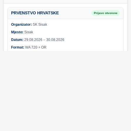
PRVENSTVO HRVATSKE
Prijave otvorene
Organizator:
SK Sisak
Mjesto:
Sisak
Datum:
29.08.2026 – 30.08.2026
Format:
WA 720 + OR
Sponzori i partneri
Svi sponzori
Greška pri učitavanju sponzora.
© 2026 Hrvatski streličarski savez. Sva prava pridržana.