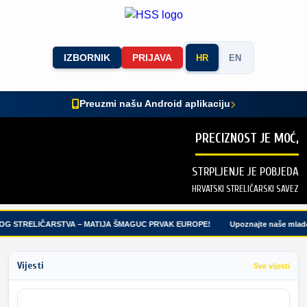
IZBORNIK
PRIJAVA
HR
EN
Preuzmi našu Android aplikaciju
PRECIZNOST JE MOĆ,
STRPLJENJE JE POBJEDA
HRVATSKI STRELIČARSKI SAVEZ
G STRELIČARSTVA – MATIJA ŠMAGUC PRVAK EUROPE!
Upoznajte naše mlade 
Vijesti
Sve vijesti