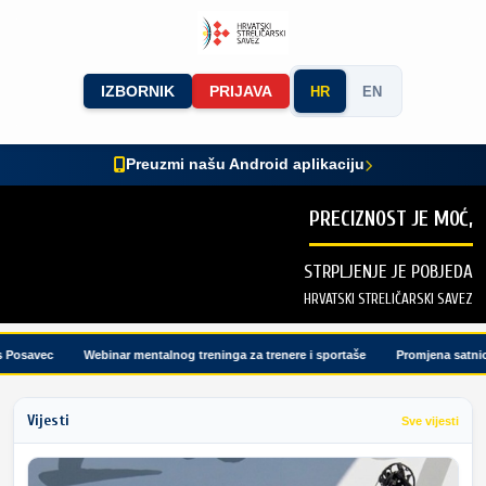
IZBORNIK
PRIJAVA
HR
EN
Preuzmi našu Android aplikaciju
PRECIZNOST JE MOĆ,
STRPLJENJE JE POBJEDA
HRVATSKI STRELIČARSKI SAVEZ
osavec
Webinar mentalnog treninga za trenere i sportaše
Promjena satnice 
Vijesti
Sve vijesti