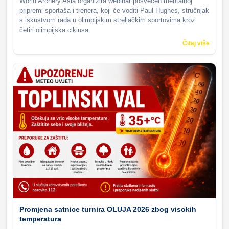
World Archery Asia organizira webinar posvećen mentalnoj
pripremi sportaša i trenera, koji će voditi Paul Hughes, stručnjak
s iskustvom rada u olimpijskim streljačkim sportovima kroz
četiri olimpijska ciklusa.
Čitaj više
Promjena satnice turnira OLUJA 2026 zbog visokih
temperatura