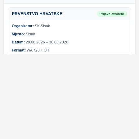
PRVENSTVO HRVATSKE
Prijave otvorene
Organizator:
SK Sisak
Mjesto:
Sisak
Datum:
29.08.2026 – 30.08.2026
Format:
WA 720 + OR
Sponzori i partneri
Svi sponzori
Greška pri učitavanju sponzora.
© 2026 Hrvatski streličarski savez. Sva prava pridržana.