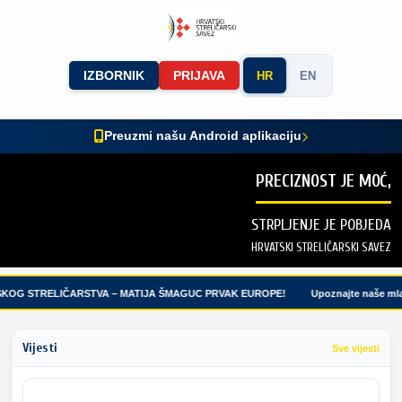
IZBORNIK
PRIJAVA
HR
EN
Preuzmi našu Android aplikaciju
PRECIZNOST JE MOĆ,
STRPLJENJE JE POBJEDA
HRVATSKI STRELIČARSKI SAVEZ
KOG STRELIČARSTVA – MATIJA ŠMAGUC PRVAK EUROPE!
Upoznajte naše mlad
Vijesti
Sve vijesti