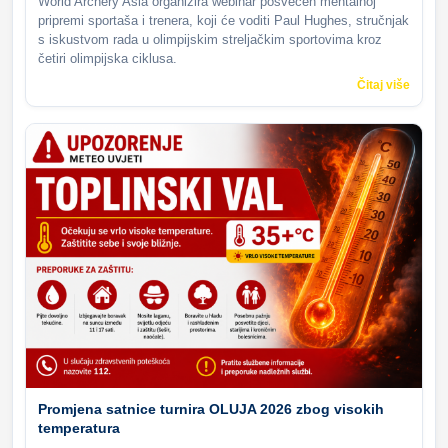
World Archery Asia organizira webinar posvećen mentalnoj
pripremi sportaša i trenera, koji će voditi Paul Hughes, stručnjak
s iskustvom rada u olimpijskim streljačkim sportovima kroz
četiri olimpijska ciklusa.
Čitaj više
Promjena satnice turnira OLUJA 2026 zbog visokih
temperatura