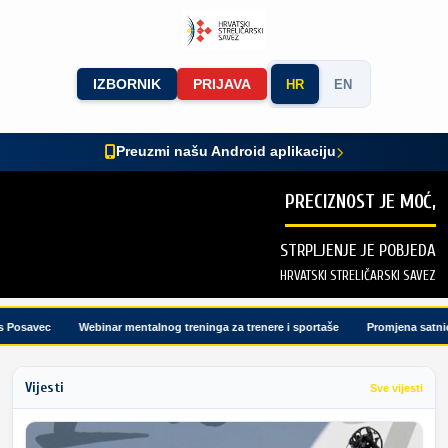
IZBORNIK
PRIJAVA
HR
EN
Preuzmi našu Android aplikaciju
PRECIZNOST JE MOĆ,
STRPLJENJE JE POBJEDA
HRVATSKI STRELIČARSKI SAVEZ
osavec
Webinar mentalnog treninga za trenere i sportaše
Promjena satnice 
Vijesti
Sve vijesti