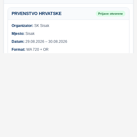
PRVENSTVO HRVATSKE
Prijave otvorene
Organizator:
SK Sisak
Mjesto:
Sisak
Datum:
29.08.2026 – 30.08.2026
Format:
WA 720 + OR
Sponzori i partneri
Svi sponzori
Greška pri učitavanju sponzora.
© 2026 Hrvatski streličarski savez. Sva prava pridržana.