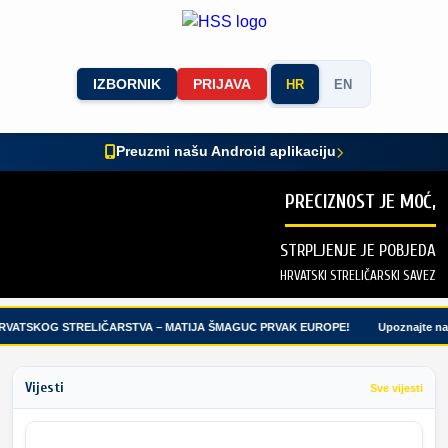
IZBORNIK
PRIJAVA
HR
EN
Preuzmi našu Android aplikaciju
PRECIZNOST JE MOĆ,
STRPLJENJE JE POBJEDA
HRVATSKI STRELIČARSKI SAVEZ
RVATSKOG STRELIČARSTVA – MATIJA ŠMAGUC PRVAK EUROPE!
Upoznajte naše
Vijesti
Sve vijesti