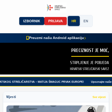
IZBORNIK
PRIJAVA
HR
EN
Preuzmi našu Android aplikaciju
PRECIZNOST JE MOĆ,
STRPLJENJE JE POBJEDA
HRVATSKI STRELIČARSKI SAVEZ
TSKOG STRELIČARSTVA – MATIJA ŠMAGUC PRVAK EUROPE!
Upoznajte naše ml
Vijesti
Sve vijesti