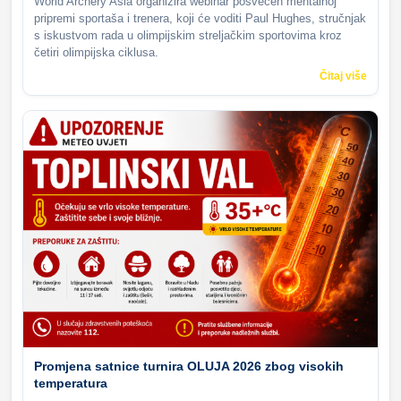
World Archery Asia organizira webinar posvećen mentalnoj
pripremi sportaša i trenera, koji će voditi Paul Hughes, stručnjak
s iskustvom rada u olimpijskim streljačkim sportovima kroz
četiri olimpijska ciklusa.
Čitaj više
Promjena satnice turnira OLUJA 2026 zbog visokih
temperatura