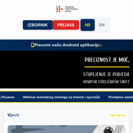
IZBORNIK
PRIJAVA
HR
EN
Preuzmi našu Android aplikaciju
PRECIZNOST JE MOĆ,
STRPLJENJE JE POBJEDA
HRVATSKI STRELIČARSKI SAVEZ
osavec
Webinar mentalnog treninga za trenere i sportaše
Promjena satnice 
Vijesti
Sve vijesti