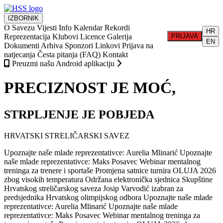
IZBORNIK
O Savezu
Vijesti
Info
Kalendar
Rekordi
HR
Reprezentacija
Klubovi
Licence
Galerija
PRIJAVA
EN
Dokumenti
Arhiva
Sponzori
Linkovi
Prijava na
natjecanja
Česta pitanja (FAQ)
Kontakt
Preuzmi našu Android aplikaciju
PRECIZNOST JE MOĆ,
STRPLJENJE JE POBJEDA
HRVATSKI STRELIČARSKI SAVEZ
Upoznajte naše mlade reprezentativce: Aurelia Mlinarić
Upoznajte
naše mlade reprezentativce: Maks Posavec
Webinar mentalnog
treninga za trenere i sportaše
Promjena satnice turnira OLUJA 2026
zbog visokih temperatura
Održana elektronička sjednica Skupštine
Hrvatskog streličarskog saveza
Josip Varvodić izabran za
predsjednika Hrvatskog olimpijskog odbora
Upoznajte naše mlade
reprezentativce: Aurelia Mlinarić
Upoznajte naše mlade
reprezentativce: Maks Posavec
Webinar mentalnog treninga za