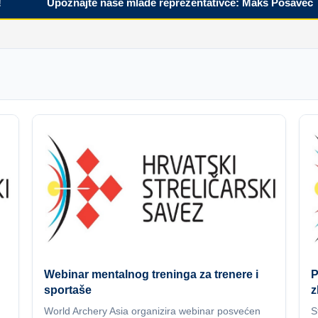
Upoznajte naše mlade reprezentativce: Maks Posavec
Webinar mentalnog treninga za trenere i
P
sportaše
z
World Archery Asia organizira webinar posvećen
S