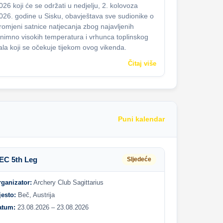
026 koji će se održati u nedjelju, 2. kolovoza
026. godine u Sisku, obavještava sve sudionike o
romjeni satnice natjecanja zbog najavljenih
znimno visokih temperatura i vrhunca toplinskog
ala koji se očekuje tijekom ovog vikenda.
Čitaj više
Puni kalendar
EC 5th Leg
Sljedeće
rganizator:
Archery Club Sagittarius
jesto:
Beč, Austrija
atum:
23.08.2026 – 23.08.2026