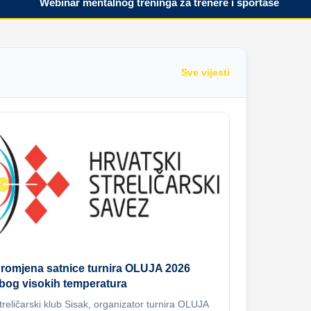
Webinar mentalnog treninga za trenere i sportaše
Pr
Sve vijesti
romjena satnice turnira OLUJA 2026
bog visokih temperatura
treličarski klub Sisak, organizator turnira OLUJA