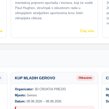
mentalnoj pripremi sportaša i trenera, koji će voditi
2
Paul Hughes, stručnjak s iskustvom rada u
2
olimpijskim streljačkim sportovima kroz četiri
p
olimpijska ciklusa.
i
v
še
Čitaj više
KUP MLADIH GEROVO
C
o
Otkazano
Organizator:
3D CROATIA PREZID
O
Mjesto:
Gerovo
M
Datum:
08.08.2026 – 08.08.2026
D