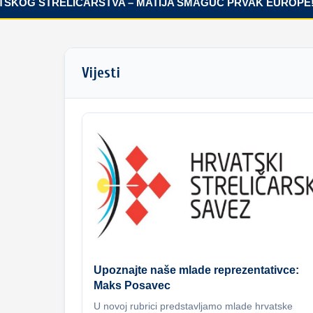
OG STRELIČARSTVA – MATIJA ŠMAGUC PRVAK EUROPE!
Vijesti
Upoznajte naše mlade reprezentativce:
Maks Posavec
U novoj rubrici predstavljamo mlade hrvatske