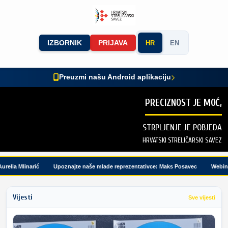
IZBORNIK
PRIJAVA
HR
EN
Preuzmi našu Android aplikaciju
PRECIZNOST JE MOĆ,
STRPLJENJE JE POBJEDA
HRVATSKI STRELIČARSKI SAVEZ
ia Mlinarić
Upoznajte naše mlade reprezentativce: Maks Posavec
Webinar m
Vijesti
Sve vijesti