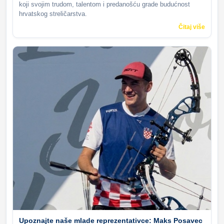
koji svojim trudom, talentom i predanošću grade budućnost
hrvatskog streličarstva.
Čitaj više
Upoznajte naše mlade reprezentativce: Maks Posavec