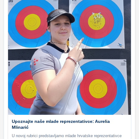
Upoznajte naše mlade reprezentativce: Aurelia
Mlinarić
U novoj rubrici predstavljamo mlade hrvatske reprezentativce