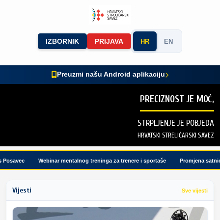
IZBORNIK
PRIJAVA
HR
EN
Preuzmi našu Android aplikaciju
PRECIZNOST JE MOĆ,
STRPLJENJE JE POBJEDA
HRVATSKI STRELIČARSKI SAVEZ
osavec
Webinar mentalnog treninga za trenere i sportaše
Promjena satnice 
Vijesti
Sve vijesti