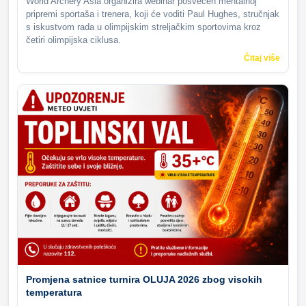
World Archery Asia organizira webinar posvećen mentalnoj
pripremi sportaša i trenera, koji će voditi Paul Hughes, stručnjak
s iskustvom rada u olimpijskim streljačkim sportovima kroz
četiri olimpijska ciklusa.
Čitaj više
Promjena satnice turnira OLUJA 2026 zbog visokih
temperatura