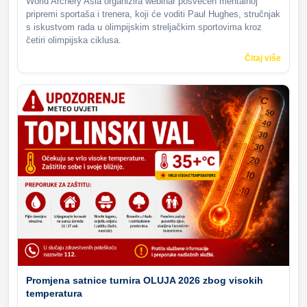
World Archery Asia organizira webinar posvećen mentalnoj
pripremi sportaša i trenera, koji će voditi Paul Hughes, stručnjak
s iskustvom rada u olimpijskim streljačkim sportovima kroz
četiri olimpijska ciklusa.
Čitaj više
Promjena satnice turnira OLUJA 2026 zbog visokih
temperatura