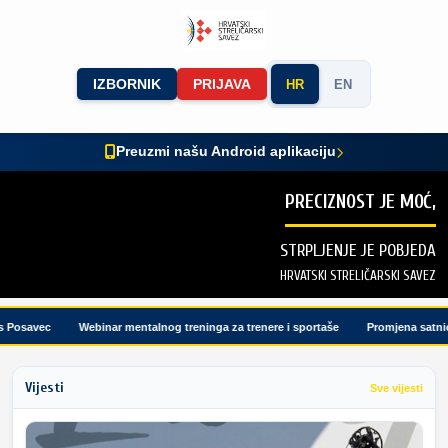
IZBORNIK
PRIJAVA
HR
EN
Preuzmi našu Android aplikaciju
PRECIZNOST JE MOĆ,
STRPLJENJE JE POBJEDA
HRVATSKI STRELIČARSKI SAVEZ
osavec
Webinar mentalnog treninga za trenere i sportaše
Promjena satnice 
Vijesti
Sve vijesti