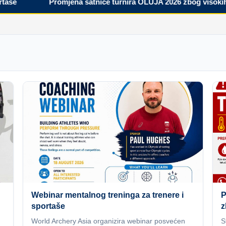
Promjena satnice turnira OLUJA 2026 zbog visokih tem
Webinar mentalnog treninga za trenere i
P
sportaše
z
World Archery Asia organizira webinar posvećen
S