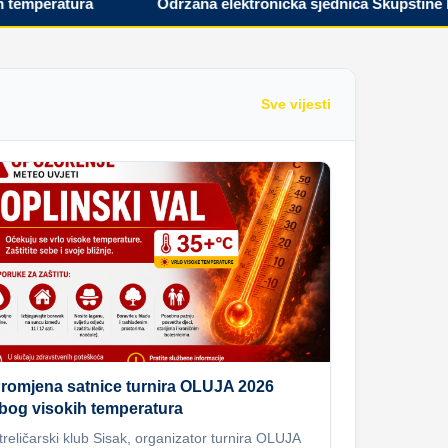
peratura
Održana elektronička sjednica Skupštine Hrvat
Sve vijesti
romjena satnice turnira OLUJA 2026
bog visokih temperatura
treličarski klub Sisak, organizator turnira OLUJA