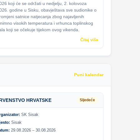
026 koji će se održati u nedjelju, 2. kolovoza
026. godine u Sisku, obavještava sve sudionike o
romjeni satnice natjecanja zbog najavljenih
znimno visokih temperatura i vrhunca toplinskog
ala koji se očekuje tijekom ovog vikenda.
Čitaj više
Puni kalendar
RVENSTVO HRVATSKE
Sljedeće
rganizator:
SK Sisak
jesto:
Sisak
atum:
29.08.2026 – 30.08.2026