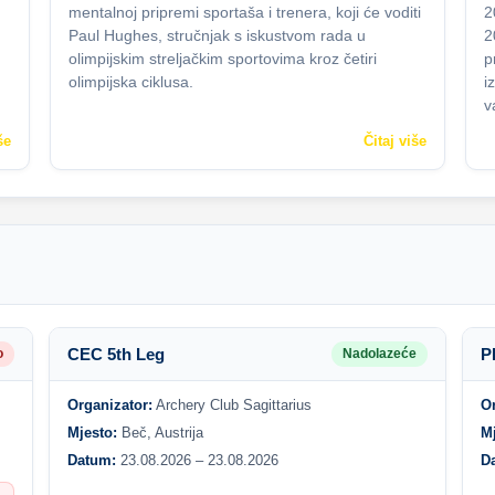
mentalnoj pripremi sportaša i trenera, koji će voditi
2
Paul Hughes, stručnjak s iskustvom rada u
2
olimpijskim streljačkim sportovima kroz četiri
p
olimpijska ciklusa.
i
v
še
Čitaj više
CEC 5th Leg
P
o
Nadolazeće
Organizator:
Archery Club Sagittarius
O
Mjesto:
Beč, Austrija
M
Datum:
23.08.2026 – 23.08.2026
D