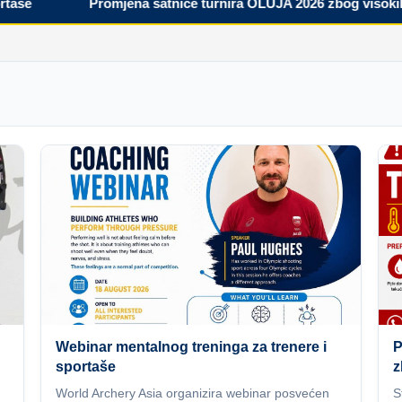
Promjena satnice turnira OLUJA 2026 zbog visokih tem
Webinar mentalnog treninga za trenere i
P
sportaše
z
World Archery Asia organizira webinar posvećen
S