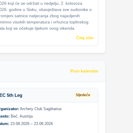
026 koji će se održati u nedjelju, 2. kolovoza
026. godine u Sisku, obavještava sve sudionike o
romjeni satnice natjecanja zbog najavljenih
znimno visokih temperatura i vrhunca toplinskog
ala koji se očekuje tijekom ovog vikenda.
Čitaj više
Puni kalendar
EC 5th Leg
Sljedeće
rganizator:
Archery Club Sagittarius
jesto:
Beč, Austrija
atum:
23.08.2026 – 23.08.2026