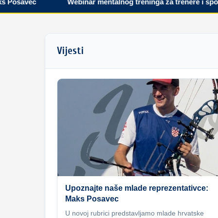
savec
Webinar mentalnog treninga za trenere i sportaše
Vijesti
Upoznajte naše mlade reprezentativce:
Maks Posavec
U novoj rubrici predstavljamo mlade hrvatske