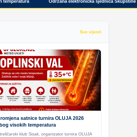
peratura
Održana elektronička sjednica Skupštine Hrvat
Sve vijesti
romjena satnice turnira OLUJA 2026
bog visokih temperatura
treličarski klub Sisak, organizator turnira OLUJA