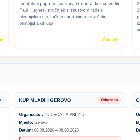
mentalnoj pripremi sportaša i trenera, koji će voditi
2
Paul Hughes, stručnjak s iskustvom rada u
2
olimpijskim streljačkim sportovima kroz četiri
p
olimpijska ciklusa.
i
v
še
Čitaj više
KUP MLADIH GEROVO
C
o
Otkazano
Organizator:
3D CROATIA PREZID
O
Mjesto:
Gerovo
M
Datum:
08.08.2026 – 08.08.2026
D