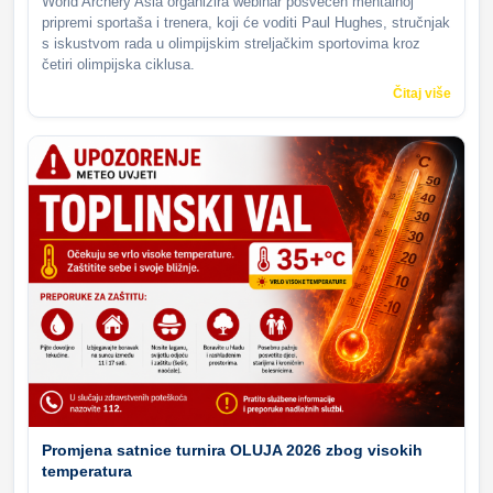
World Archery Asia organizira webinar posvećen mentalnoj
pripremi sportaša i trenera, koji će voditi Paul Hughes, stručnjak
s iskustvom rada u olimpijskim streljačkim sportovima kroz
četiri olimpijska ciklusa.
Čitaj više
Promjena satnice turnira OLUJA 2026 zbog visokih
temperatura