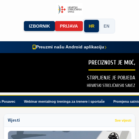
IZBORNIK
PRIJAVA
HR
EN
Preuzmi našu Android aplikaciju
PRECIZNOST JE MOĆ,
STRPLJENJE JE POBJEDA
HRVATSKI STRELIČARSKI SAVEZ
osavec
Webinar mentalnog treninga za trenere i sportaše
Promjena satnice t
Vijesti
Sve vijesti