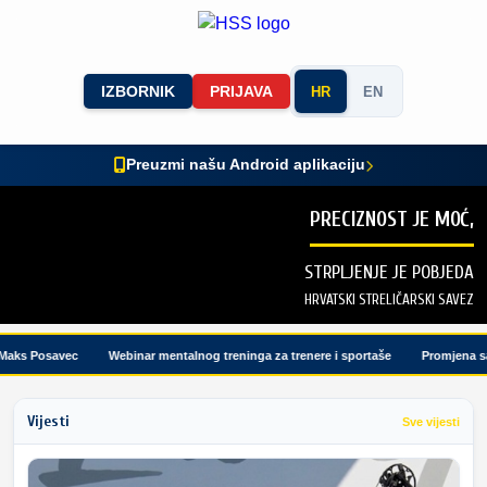
IZBORNIK
PRIJAVA
HR
EN
Preuzmi našu Android aplikaciju
PRECIZNOST JE MOĆ,
STRPLJENJE JE POBJEDA
HRVATSKI STRELIČARSKI SAVEZ
aks Posavec
Webinar mentalnog treninga za trenere i sportaše
Promjena satn
Vijesti
Sve vijesti