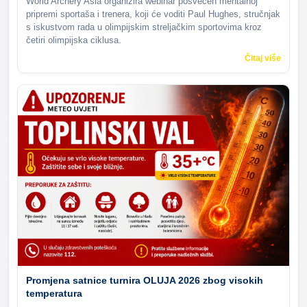
World Archery Asia organizira webinar posvećen mentalnoj
pripremi sportaša i trenera, koji će voditi Paul Hughes, stručnjak
s iskustvom rada u olimpijskim streljačkim sportovima kroz
četiri olimpijska ciklusa.
Čitaj više
Promjena satnice turnira OLUJA 2026 zbog visokih
temperatura