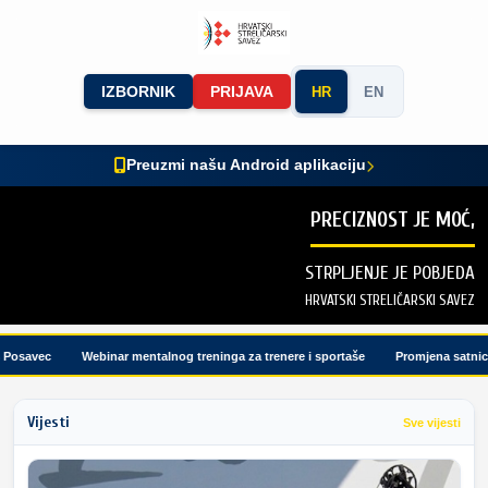
IZBORNIK
PRIJAVA
HR
EN
Preuzmi našu Android aplikaciju
PRECIZNOST JE MOĆ,
STRPLJENJE JE POBJEDA
HRVATSKI STRELIČARSKI SAVEZ
osavec
Webinar mentalnog treninga za trenere i sportaše
Promjena satnice t
Vijesti
Sve vijesti