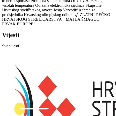
trenere i sportaše
Promjena satnice turnira OLUJA 2026 zbog
visokih temperatura
Održana elektronička sjednica Skupštine
Hrvatskog streličarskog saveza
Josip Varvodić izabran za
predsjednika Hrvatskog olimpijskog odbora
🥇 ZLATNI DEČKO
HRVATSKOG STRELIČARSTVA – MATIJA ŠMAGUC
PRVAK EUROPE!
Vijesti
Sve vijesti