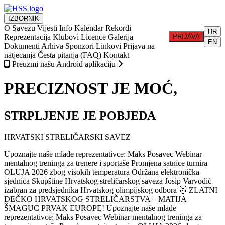
IZBORNIK
O Savezu
Vijesti
Info
Kalendar
Rekordi
HR
Reprezentacija
Klubovi
Licence
Galerija
PRIJAVA
EN
Dokumenti
Arhiva
Sponzori
Linkovi
Prijava na
natjecanja
Česta pitanja (FAQ)
Kontakt
Preuzmi našu Android aplikaciju
PRECIZNOST JE MOĆ,
STRPLJENJE JE POBJEDA
HRVATSKI STRELIČARSKI SAVEZ
Upoznajte naše mlade reprezentativce: Maks Posavec
Webinar
mentalnog treninga za trenere i sportaše
Promjena satnice turnira
OLUJA 2026 zbog visokih temperatura
Održana elektronička
sjednica Skupštine Hrvatskog streličarskog saveza
Josip Varvodić
izabran za predsjednika Hrvatskog olimpijskog odbora
🥇 ZLATNI
DEČKO HRVATSKOG STRELIČARSTVA – MATIJA
ŠMAGUC PRVAK EUROPE!
Upoznajte naše mlade
reprezentativce: Maks Posavec
Webinar mentalnog treninga za