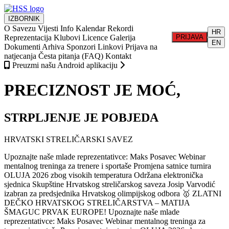
IZBORNIK
O Savezu
Vijesti
Info
Kalendar
Rekordi
HR
Reprezentacija
Klubovi
Licence
Galerija
PRIJAVA
EN
Dokumenti
Arhiva
Sponzori
Linkovi
Prijava na
natjecanja
Česta pitanja (FAQ)
Kontakt
Preuzmi našu Android aplikaciju
PRECIZNOST JE MOĆ,
STRPLJENJE JE POBJEDA
HRVATSKI STRELIČARSKI SAVEZ
Upoznajte naše mlade reprezentativce: Maks Posavec
Webinar
mentalnog treninga za trenere i sportaše
Promjena satnice turnira
OLUJA 2026 zbog visokih temperatura
Održana elektronička
sjednica Skupštine Hrvatskog streličarskog saveza
Josip Varvodić
izabran za predsjednika Hrvatskog olimpijskog odbora
🥇 ZLATNI
DEČKO HRVATSKOG STRELIČARSTVA – MATIJA
ŠMAGUC PRVAK EUROPE!
Upoznajte naše mlade
reprezentativce: Maks Posavec
Webinar mentalnog treninga za