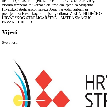
trenere i sportaše
Promjena satnice turnira OLUJA 2026 zbog
visokih temperatura
Održana elektronička sjednica Skupštine
Hrvatskog streličarskog saveza
Josip Varvodić izabran za
predsjednika Hrvatskog olimpijskog odbora
🥇 ZLATNI DEČKO
HRVATSKOG STRELIČARSTVA – MATIJA ŠMAGUC
PRVAK EUROPE!
Vijesti
Sve vijesti