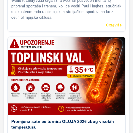
World Archery Asia organizira webinar posvećen mentalnoj
pripremi sportaša i trenera, koji će voditi Paul Hughes, stručnjak
s iskustvom rada u olimpijskim streljačkim sportovima kroz
četiri olimpijska ciklusa.
Čitaj više
Promjena satnice turnira OLUJA 2026 zbog visokih
temperatura