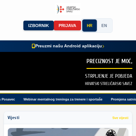
IZBORNIK
PRIJAVA
HR
EN
Preuzmi našu Android aplikaciju
PRECIZNOST JE MOĆ,
STRPLJENJE JE POBJEDA
HRVATSKI STRELIČARSKI SAVEZ
osavec
Webinar mentalnog treninga za trenere i sportaše
Promjena satnice 
Vijesti
Sve vijesti