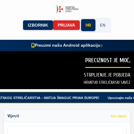
IZBORNIK
PRIJAVA
HR
EN
Preuzmi našu Android aplikaciju
PRECIZNOST JE MOĆ,
STRPLJENJE JE POBJEDA
HRVATSKI STRELIČARSKI SAVEZ
TSKOG STRELIČARSTVA – MATIJA ŠMAGUC PRVAK EUROPE!
Upoznajte naše ml
Vijesti
Sve vijesti