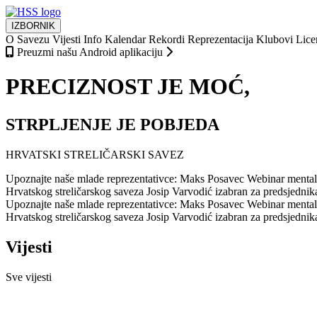
IZBORNIK
O Savezu
Vijesti
Info
Kalendar
Rekordi
Reprezentacija
Klubovi
Lice
Preuzmi našu Android aplikaciju
PRECIZNOST JE MOĆ,
STRPLJENJE JE POBJEDA
HRVATSKI STRELIČARSKI SAVEZ
Upoznajte naše mlade reprezentativce: Maks Posavec
Webinar mentaln
Hrvatskog streličarskog saveza
Josip Varvodić izabran za predsjedni
Upoznajte naše mlade reprezentativce: Maks Posavec
Webinar mentaln
Hrvatskog streličarskog saveza
Josip Varvodić izabran za predsjedni
Vijesti
Sve vijesti