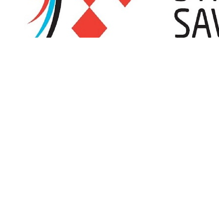
Promjena satnice turnira OLUJA 2026 zbog visokih 
Streličarski klub Sisak, organizator turnira OLUJA 2026 koji će se od
temperatura i vrhunca toplinskog vala koji se očekuje tijekom ovog v
Čitaj više
Kalendar natjecanja
Puni kalendar
Oluja 2026