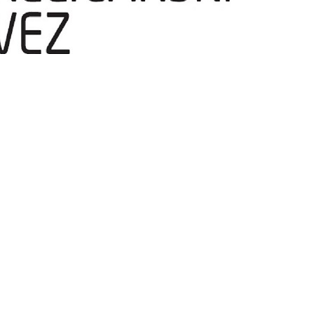
temperatura
ržati u nedjelju, 2. kolovoza 2026. godine u Sisku, obavještava sve sud
ikenda.