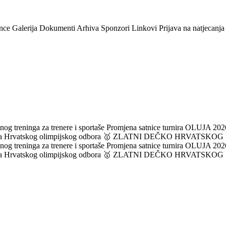
nce
Galerija
Dokumenti
Arhiva
Sponzori
Linkovi
Prijava na natjecanja
og treninga za trenere i sportaše
Promjena satnice turnira OLUJA 2026
ka Hrvatskog olimpijskog odbora
🥇 ZLATNI DEČKO HRVATSKOG
og treninga za trenere i sportaše
Promjena satnice turnira OLUJA 2026
ka Hrvatskog olimpijskog odbora
🥇 ZLATNI DEČKO HRVATSKOG