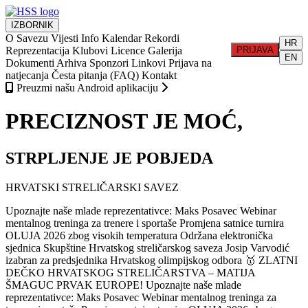
IZBORNIK
O Savezu
Vijesti
Info
Kalendar
Rekordi
HR
Reprezentacija
Klubovi
Licence
Galerija
PRIJAVA
EN
Dokumenti
Arhiva
Sponzori
Linkovi
Prijava na
natjecanja
Česta pitanja (FAQ)
Kontakt
Preuzmi našu Android aplikaciju
PRECIZNOST JE MOĆ,
STRPLJENJE JE POBJEDA
HRVATSKI STRELIČARSKI SAVEZ
Upoznajte naše mlade reprezentativce: Maks Posavec
Webinar
mentalnog treninga za trenere i sportaše
Promjena satnice turnira
OLUJA 2026 zbog visokih temperatura
Održana elektronička
sjednica Skupštine Hrvatskog streličarskog saveza
Josip Varvodić
izabran za predsjednika Hrvatskog olimpijskog odbora
🥇 ZLATNI
DEČKO HRVATSKOG STRELIČARSTVA – MATIJA
ŠMAGUC PRVAK EUROPE!
Upoznajte naše mlade
reprezentativce: Maks Posavec
Webinar mentalnog treninga za