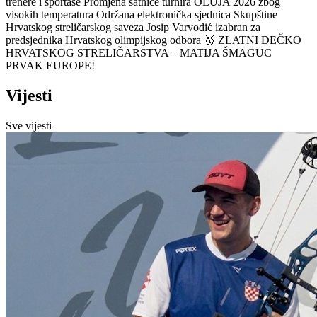
trenere i sportaše
Promjena satnice turnira OLUJA 2026 zbog
visokih temperatura
Održana elektronička sjednica Skupštine
Hrvatskog streličarskog saveza
Josip Varvodić izabran za
predsjednika Hrvatskog olimpijskog odbora
🥇 ZLATNI DEČKO
HRVATSKOG STRELIČARSTVA – MATIJA ŠMAGUC
PRVAK EUROPE!
Vijesti
Sve vijesti