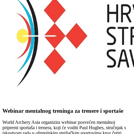
Webinar mentalnog treninga za trenere i sportaše
World Archery Asia organizira webinar posvećen mentalnoj
pripremi sportaša i trenera, koji će voditi Paul Hughes, stručnjak s
iskustvom rada u olimpijskim streljačkim sportovima kroz četiri