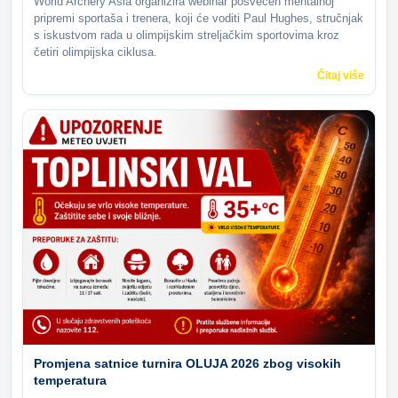
World Archery Asia organizira webinar posvećen mentalnoj
pripremi sportaša i trenera, koji će voditi Paul Hughes, stručnjak
s iskustvom rada u olimpijskim streljačkim sportovima kroz
četiri olimpijska ciklusa.
Čitaj više
Promjena satnice turnira OLUJA 2026 zbog visokih
temperatura