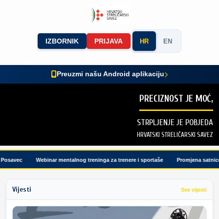
IZBORNIK
PRIJAVA
HR
EN
Preuzmi našu Android aplikaciju
PRECIZNOST JE MOĆ,
STRPLJENJE JE POBJEDA
HRVATSKI STRELIČARSKI SAVEZ
osavec
Webinar mentalnog treninga za trenere i sportaše
Promjena satnice t
Vijesti
Sve vijesti