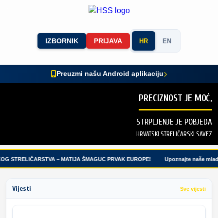
IZBORNIK
PRIJAVA
HR
EN
Preuzmi našu Android aplikaciju
PRECIZNOST JE MOĆ,
STRPLJENJE JE POBJEDA
HRVATSKI STRELIČARSKI SAVEZ
OG STRELIČARSTVA – MATIJA ŠMAGUC PRVAK EUROPE!
Upoznajte naše mlade
Vijesti
Sve vijesti