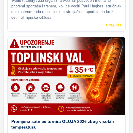
World Archery Asia organizira webinar posvećen mentalnoj
pripremi sportaša i trenera, koji će voditi Paul Hughes, stručnjak
s iskustvom rada u olimpijskim streljačkim sportovima kroz
četiri olimpijska ciklusa.
Čitaj više
Promjena satnice turnira OLUJA 2026 zbog visokih
temperatura