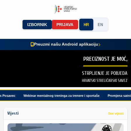
IZBORNIK
PRIJAVA
HR
EN
Preuzmi našu Android aplikaciju
PRECIZNOST JE MOĆ,
STRPLJENJE JE POBJEDA
HRVATSKI STRELIČARSKI SAVEZ
Posavec
Webinar mentalnog treninga za trenere i sportaše
Promjena satnice 
Vijesti
Sve vijesti