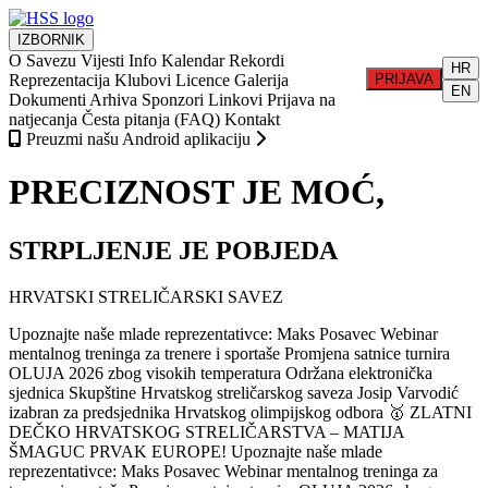
IZBORNIK
O Savezu
Vijesti
Info
Kalendar
Rekordi
HR
Reprezentacija
Klubovi
Licence
Galerija
PRIJAVA
EN
Dokumenti
Arhiva
Sponzori
Linkovi
Prijava na
natjecanja
Česta pitanja (FAQ)
Kontakt
Preuzmi našu Android aplikaciju
PRECIZNOST JE MOĆ,
STRPLJENJE JE POBJEDA
HRVATSKI STRELIČARSKI SAVEZ
Upoznajte naše mlade reprezentativce: Maks Posavec
Webinar
mentalnog treninga za trenere i sportaše
Promjena satnice turnira
OLUJA 2026 zbog visokih temperatura
Održana elektronička
sjednica Skupštine Hrvatskog streličarskog saveza
Josip Varvodić
izabran za predsjednika Hrvatskog olimpijskog odbora
🥇 ZLATNI
DEČKO HRVATSKOG STRELIČARSTVA – MATIJA
ŠMAGUC PRVAK EUROPE!
Upoznajte naše mlade
reprezentativce: Maks Posavec
Webinar mentalnog treninga za