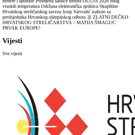
trenere i sportaše
Promjena satnice turnira OLUJA 2026 zbog
visokih temperatura
Održana elektronička sjednica Skupštine
Hrvatskog streličarskog saveza
Josip Varvodić izabran za
predsjednika Hrvatskog olimpijskog odbora
🥇 ZLATNI DEČKO
HRVATSKOG STRELIČARSTVA – MATIJA ŠMAGUC
PRVAK EUROPE!
Vijesti
Sve vijesti