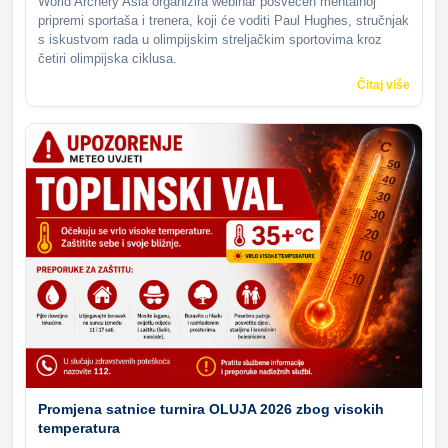
World Archery Asia organizira webinar posvećen mentalnoj
pripremi sportaša i trenera, koji će voditi Paul Hughes, stručnjak
s iskustvom rada u olimpijskim streljačkim sportovima kroz
četiri olimpijska ciklusa.
Čitaj više
Promjena satnice turnira OLUJA 2026 zbog visokih
temperatura