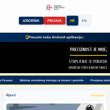
IZBORNIK
PRIJAVA
HR
EN
Preuzmi našu Android aplikaciju
PRECIZNOST JE MOĆ,
STRPLJENJE JE POBJEDA
HRVATSKI STRELIČARSKI SAVEZ
Posavec
Webinar mentalnog treninga za trenere i sportaše
Promjena satnice 
Vijesti
Sve vijesti