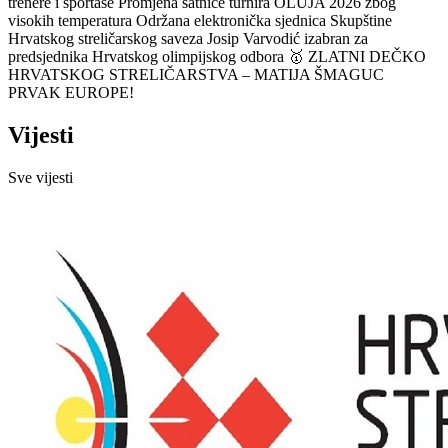
trenere i sportaše
Promjena satnice turnira OLUJA 2026 zbog
visokih temperatura
Održana elektronička sjednica Skupštine
Hrvatskog streličarskog saveza
Josip Varvodić izabran za
predsjednika Hrvatskog olimpijskog odbora
🥇 ZLATNI DEČKO
HRVATSKOG STRELIČARSTVA – MATIJA ŠMAGUC
PRVAK EUROPE!
Vijesti
Sve vijesti