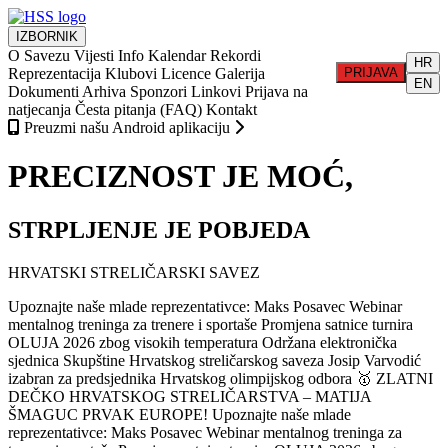
IZBORNIK
O Savezu
Vijesti
Info
Kalendar
Rekordi
HR
Reprezentacija
Klubovi
Licence
Galerija
PRIJAVA
EN
Dokumenti
Arhiva
Sponzori
Linkovi
Prijava na
natjecanja
Česta pitanja (FAQ)
Kontakt
Preuzmi našu Android aplikaciju
PRECIZNOST JE MOĆ,
STRPLJENJE JE POBJEDA
HRVATSKI STRELIČARSKI SAVEZ
Upoznajte naše mlade reprezentativce: Maks Posavec
Webinar
mentalnog treninga za trenere i sportaše
Promjena satnice turnira
OLUJA 2026 zbog visokih temperatura
Održana elektronička
sjednica Skupštine Hrvatskog streličarskog saveza
Josip Varvodić
izabran za predsjednika Hrvatskog olimpijskog odbora
🥇 ZLATNI
DEČKO HRVATSKOG STRELIČARSTVA – MATIJA
ŠMAGUC PRVAK EUROPE!
Upoznajte naše mlade
reprezentativce: Maks Posavec
Webinar mentalnog treninga za