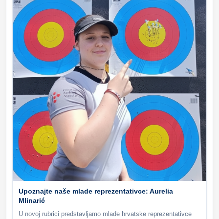
Upoznajte naše mlade reprezentativce: Aurelia
Mlinarić
U novoj rubrici predstavljamo mlade hrvatske reprezentativce