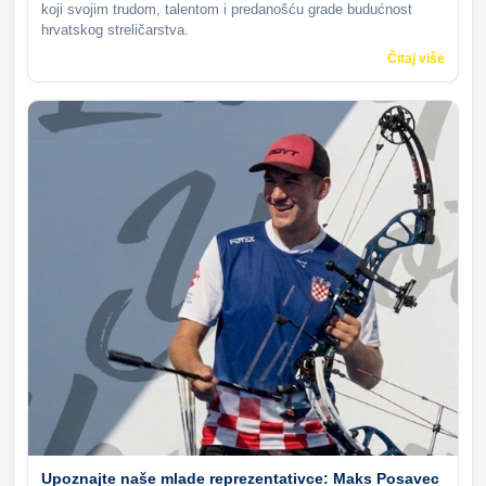
koji svojim trudom, talentom i predanošću grade budućnost
hrvatskog streličarstva.
Čitaj više
Upoznajte naše mlade reprezentativce: Maks Posavec