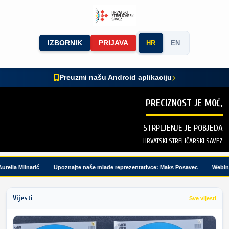
IZBORNIK
PRIJAVA
HR
EN
Preuzmi našu Android aplikaciju
PRECIZNOST JE MOĆ,
STRPLJENJE JE POBJEDA
HRVATSKI STRELIČARSKI SAVEZ
ia Mlinarić
Upoznajte naše mlade reprezentativce: Maks Posavec
Webinar m
Vijesti
Sve vijesti