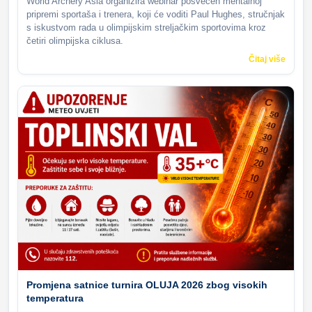
World Archery Asia organizira webinar posvećen mentalnoj
pripremi sportaša i trenera, koji će voditi Paul Hughes, stručnjak
s iskustvom rada u olimpijskim streljačkim sportovima kroz
četiri olimpijska ciklusa.
Čitaj više
Promjena satnice turnira OLUJA 2026 zbog visokih
temperatura