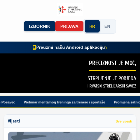
IZBORNIK
PRIJAVA
HR
EN
Preuzmi našu Android aplikaciju
PRECIZNOST JE MOĆ,
STRPLJENJE JE POBJEDA
HRVATSKI STRELIČARSKI SAVEZ
osavec
Webinar mentalnog treninga za trenere i sportaše
Promjena satnice t
Vijesti
Sve vijesti