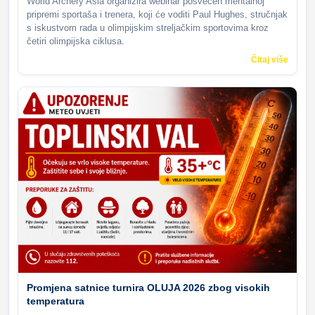
World Archery Asia organizira webinar posvećen mentalnoj
pripremi sportaša i trenera, koji će voditi Paul Hughes, stručnjak
s iskustvom rada u olimpijskim streljačkim sportovima kroz
četiri olimpijska ciklusa.
Čitaj više
Promjena satnice turnira OLUJA 2026 zbog visokih
temperatura