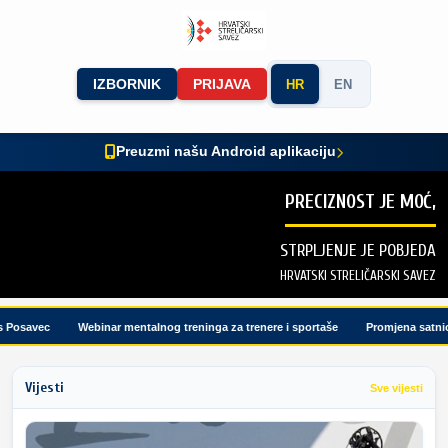
IZBORNIK
PRIJAVA
HR
EN
Preuzmi našu Android aplikaciju
PRECIZNOST JE MOĆ,
STRPLJENJE JE POBJEDA
HRVATSKI STRELIČARSKI SAVEZ
osavec
Webinar mentalnog treninga za trenere i sportaše
Promjena satnice t
Vijesti
Sve vijesti