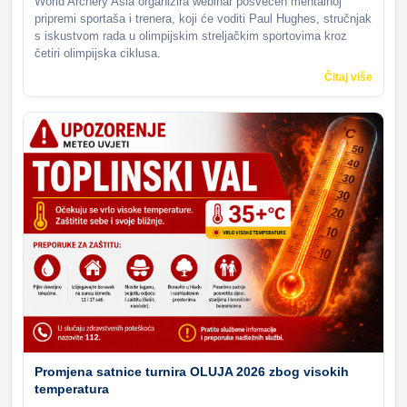
World Archery Asia organizira webinar posvećen mentalnoj
pripremi sportaša i trenera, koji će voditi Paul Hughes, stručnjak
s iskustvom rada u olimpijskim streljačkim sportovima kroz
četiri olimpijska ciklusa.
Čitaj više
Promjena satnice turnira OLUJA 2026 zbog visokih
temperatura