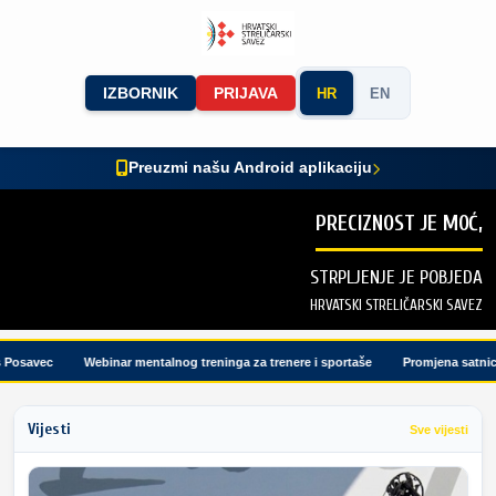
IZBORNIK
PRIJAVA
HR
EN
Preuzmi našu Android aplikaciju
PRECIZNOST JE MOĆ,
STRPLJENJE JE POBJEDA
HRVATSKI STRELIČARSKI SAVEZ
osavec
Webinar mentalnog treninga za trenere i sportaše
Promjena satnice t
Vijesti
Sve vijesti