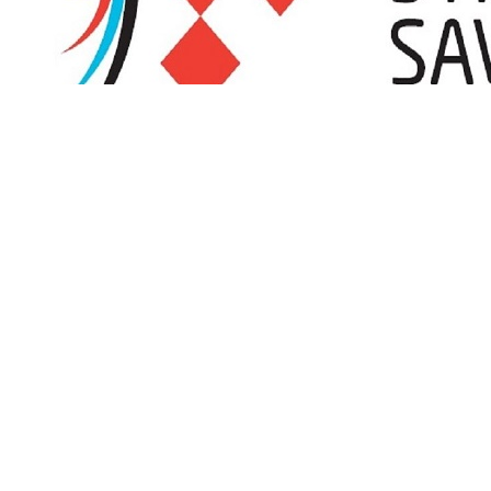
Promjena satnice turnira OLUJA 2026 zbog visokih 
Streličarski klub Sisak, organizator turnira OLUJA 2026 koji će se od
temperatura i vrhunca toplinskog vala koji se očekuje tijekom ovog v
Čitaj više
Kalendar natjecanja
Puni kalendar
Oluja 2026