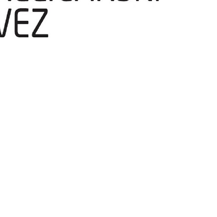
temperatura
ržati u nedjelju, 2. kolovoza 2026. godine u Sisku, obavještava sve sud
ikenda.