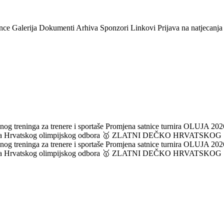
nce
Galerija
Dokumenti
Arhiva
Sponzori
Linkovi
Prijava na natjecanja
og treninga za trenere i sportaše
Promjena satnice turnira OLUJA 2026
ka Hrvatskog olimpijskog odbora
🥇 ZLATNI DEČKO HRVATSKOG
og treninga za trenere i sportaše
Promjena satnice turnira OLUJA 2026
ka Hrvatskog olimpijskog odbora
🥇 ZLATNI DEČKO HRVATSKOG