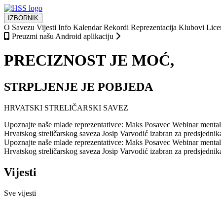
IZBORNIK
O Savezu
Vijesti
Info
Kalendar
Rekordi
Reprezentacija
Klubovi
Lice
Preuzmi našu Android aplikaciju
PRECIZNOST JE MOĆ,
STRPLJENJE JE POBJEDA
HRVATSKI STRELIČARSKI SAVEZ
Upoznajte naše mlade reprezentativce: Maks Posavec
Webinar mentaln
Hrvatskog streličarskog saveza
Josip Varvodić izabran za predsjedni
Upoznajte naše mlade reprezentativce: Maks Posavec
Webinar mentaln
Hrvatskog streličarskog saveza
Josip Varvodić izabran za predsjedni
Vijesti
Sve vijesti