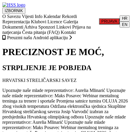
IZBORNIK
O Savezu
Vijesti
Info
Kalendar
Rekordi
HR
Reprezentacija
Klubovi
Licence
Galerija
PRIJAVA
EN
Dokumenti
Arhiva
Sponzori
Linkovi
Prijava na
natjecanja
Česta pitanja (FAQ)
Kontakt
Preuzmi našu Android aplikaciju
PRECIZNOST JE MOĆ,
STRPLJENJE JE POBJEDA
HRVATSKI STRELIČARSKI SAVEZ
Upoznajte naše mlade reprezentativce: Aurelia Mlinarić
Upoznajte
naše mlade reprezentativce: Maks Posavec
Webinar mentalnog
treninga za trenere i sportaše
Promjena satnice turnira OLUJA 2026
zbog visokih temperatura
Održana elektronička sjednica Skupštine
Hrvatskog streličarskog saveza
Josip Varvodić izabran za
predsjednika Hrvatskog olimpijskog odbora
Upoznajte naše mlade
reprezentativce: Aurelia Mlinarić
Upoznajte naše mlade
reprezentativce: Maks Posavec
Webinar mentalnog treninga za