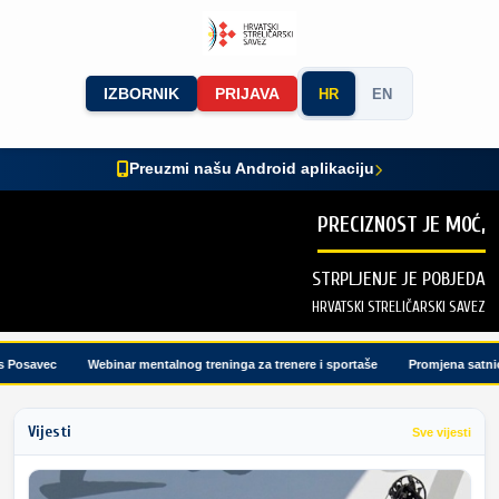
IZBORNIK
PRIJAVA
HR
EN
Preuzmi našu Android aplikaciju
PRECIZNOST JE MOĆ,
STRPLJENJE JE POBJEDA
HRVATSKI STRELIČARSKI SAVEZ
osavec
Webinar mentalnog treninga za trenere i sportaše
Promjena satnice 
Vijesti
Sve vijesti