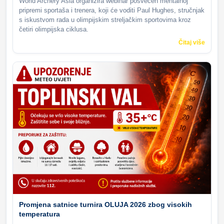
World Archery Asia organizira webinar posvećen mentalnoj
pripremi sportaša i trenera, koji će voditi Paul Hughes, stručnjak
s iskustvom rada u olimpijskim streljačkim sportovima kroz
četiri olimpijska ciklusa.
Čitaj više
Promjena satnice turnira OLUJA 2026 zbog visokih
temperatura