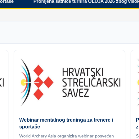
še
Promjena satnice turnira OLUJA 2026 zbog visokih t
Webinar mentalnog treninga za trenere i
P
sportaše
z
World Archery Asia organizira webinar posvećen
S