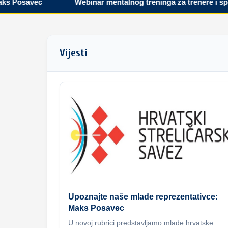
Posavec
Webinar mentalnog treninga za trenere i sporta
Vijesti
Upoznajte naše mlade reprezentativce:
Maks Posavec
U novoj rubrici predstavljamo mlade hrvatske