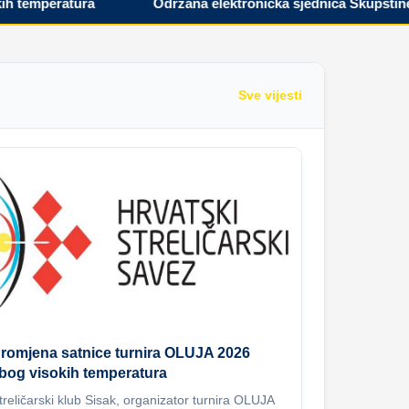
emperatura
Održana elektronička sjednica Skupštine Hrv
Sve vijesti
romjena satnice turnira OLUJA 2026
bog visokih temperatura
treličarski klub Sisak, organizator turnira OLUJA