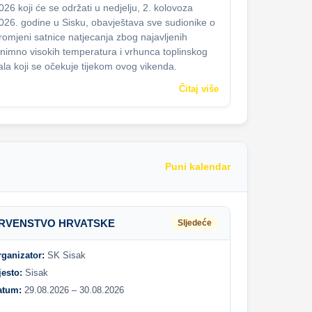
026 koji će se održati u nedjelju, 2. kolovoza
026. godine u Sisku, obavještava sve sudionike o
romjeni satnice natjecanja zbog najavljenih
znimno visokih temperatura i vrhunca toplinskog
ala koji se očekuje tijekom ovog vikenda.
Čitaj više
Puni kalendar
RVENSTVO HRVATSKE
Sljedeće
rganizator:
SK Sisak
jesto:
Sisak
atum:
29.08.2026 – 30.08.2026