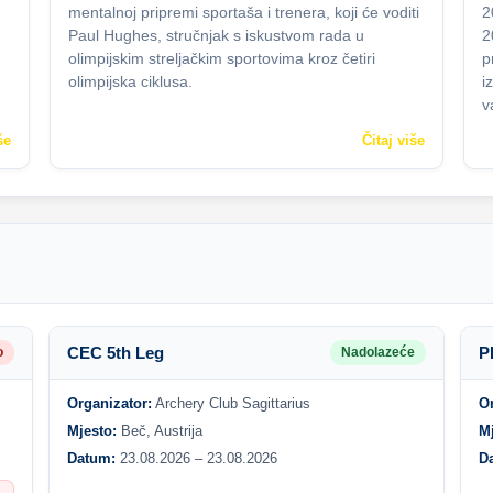
mentalnoj pripremi sportaša i trenera, koji će voditi
2
Paul Hughes, stručnjak s iskustvom rada u
2
olimpijskim streljačkim sportovima kroz četiri
p
olimpijska ciklusa.
i
v
še
Čitaj više
CEC 5th Leg
P
o
Nadolazeće
Organizator:
Archery Club Sagittarius
O
Mjesto:
Beč, Austrija
M
Datum:
23.08.2026 – 23.08.2026
D