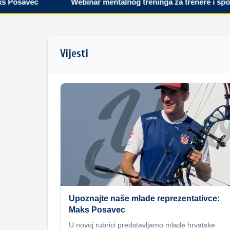
savec
Webinar mentalnog treninga za trenere i sportaše
Vijesti
Upoznajte naše mlade reprezentativce:
Maks Posavec
U novoj rubrici predstavljamo mlade hrvatske