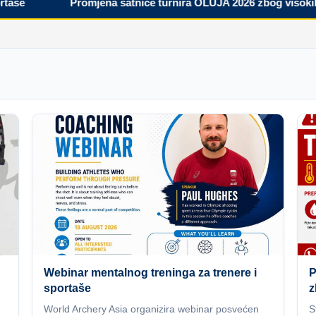
Promjena satnice turnira OLUJA 2026 zbog visokih tem
Webinar mentalnog treninga za trenere i
P
sportaše
z
World Archery Asia organizira webinar posvećen
S