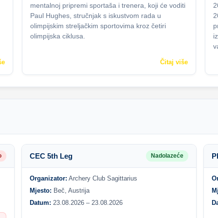
mentalnoj pripremi sportaša i trenera, koji će voditi
2
Paul Hughes, stručnjak s iskustvom rada u
2
olimpijskim streljačkim sportovima kroz četiri
p
olimpijska ciklusa.
i
v
še
Čitaj više
CEC 5th Leg
P
o
Nadolazeće
Organizator:
Archery Club Sagittarius
O
Mjesto:
Beč, Austrija
M
Datum:
23.08.2026 – 23.08.2026
D