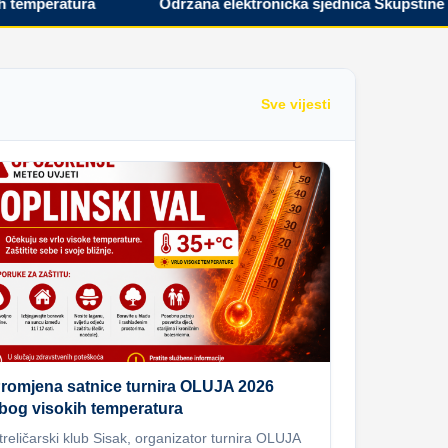
peratura
Održana elektronička sjednica Skupštine Hrvat
Sve vijesti
romjena satnice turnira OLUJA 2026
bog visokih temperatura
treličarski klub Sisak, organizator turnira OLUJA