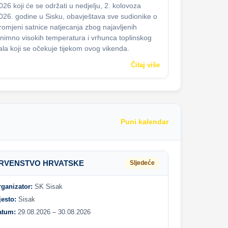
026 koji će se održati u nedjelju, 2. kolovoza
026. godine u Sisku, obavještava sve sudionike o
romjeni satnice natjecanja zbog najavljenih
znimno visokih temperatura i vrhunca toplinskog
ala koji se očekuje tijekom ovog vikenda.
Čitaj više
Puni kalendar
RVENSTVO HRVATSKE
Sljedeće
rganizator:
SK Sisak
jesto:
Sisak
atum:
29.08.2026 – 30.08.2026