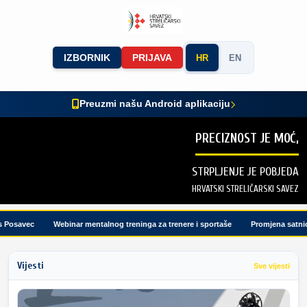
IZBORNIK
PRIJAVA
HR
EN
Preuzmi našu Android aplikaciju
PRECIZNOST JE MOĆ,
STRPLJENJE JE POBJEDA
HRVATSKI STRELIČARSKI SAVEZ
osavec
Webinar mentalnog treninga za trenere i sportaše
Promjena satnice 
Vijesti
Sve vijesti