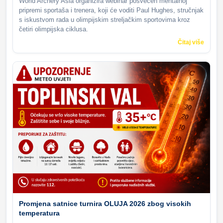
World Archery Asia organizira webinar posvećen mentalnoj
pripremi sportaša i trenera, koji će voditi Paul Hughes, stručnjak
s iskustvom rada u olimpijskim streljačkim sportovima kroz
četiri olimpijska ciklusa.
Čitaj više
Promjena satnice turnira OLUJA 2026 zbog visokih
temperatura