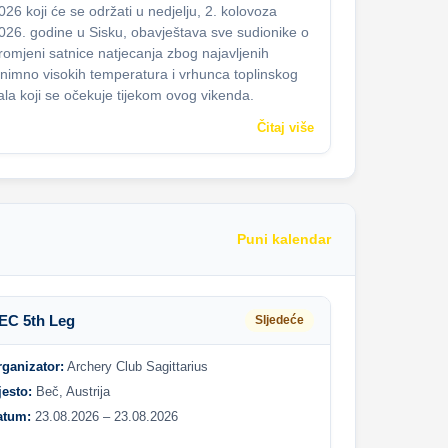
026 koji će se održati u nedjelju, 2. kolovoza
026. godine u Sisku, obavještava sve sudionike o
romjeni satnice natjecanja zbog najavljenih
znimno visokih temperatura i vrhunca toplinskog
ala koji se očekuje tijekom ovog vikenda.
Čitaj više
Puni kalendar
EC 5th Leg
Sljedeće
rganizator:
Archery Club Sagittarius
jesto:
Beč, Austrija
atum:
23.08.2026 – 23.08.2026