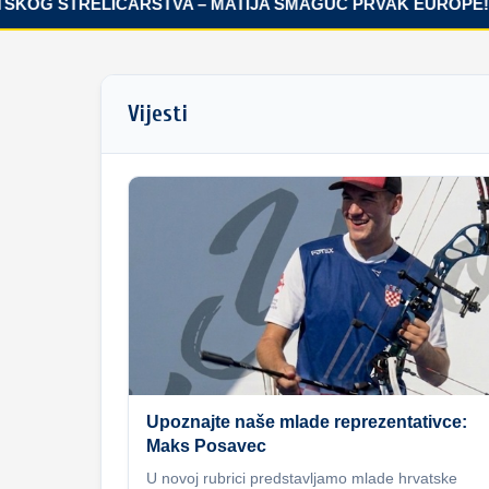
OG STRELIČARSTVA – MATIJA ŠMAGUC PRVAK EUROPE!
Vijesti
Upoznajte naše mlade reprezentativce:
Maks Posavec
U novoj rubrici predstavljamo mlade hrvatske