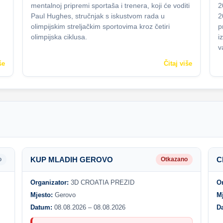
mentalnoj pripremi sportaša i trenera, koji će voditi
2
Paul Hughes, stručnjak s iskustvom rada u
2
olimpijskim streljačkim sportovima kroz četiri
p
olimpijska ciklusa.
i
v
še
Čitaj više
KUP MLADIH GEROVO
C
o
Otkazano
Organizator:
3D CROATIA PREZID
O
Mjesto:
Gerovo
M
Datum:
08.08.2026 – 08.08.2026
D