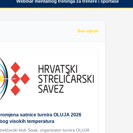
Webinar mentalnog treninga za trenere i sportaše
Pr
Sve vijesti
romjena satnice turnira OLUJA 2026
bog visokih temperatura
treličarski klub Sisak, organizator turnira OLUJA