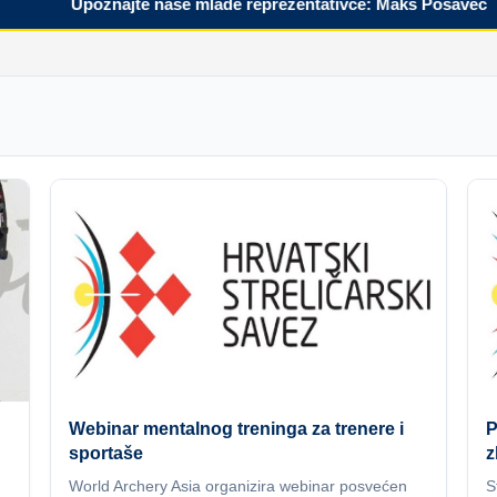
Upoznajte naše mlade reprezentativce: Maks Posavec
Webinar mentalnog treninga za trenere i
P
sportaše
z
World Archery Asia organizira webinar posvećen
S