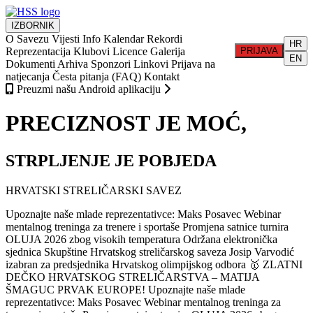
IZBORNIK
O Savezu
Vijesti
Info
Kalendar
Rekordi
HR
Reprezentacija
Klubovi
Licence
Galerija
PRIJAVA
EN
Dokumenti
Arhiva
Sponzori
Linkovi
Prijava na
natjecanja
Česta pitanja (FAQ)
Kontakt
Preuzmi našu Android aplikaciju
PRECIZNOST JE MOĆ,
STRPLJENJE JE POBJEDA
HRVATSKI STRELIČARSKI SAVEZ
Upoznajte naše mlade reprezentativce: Maks Posavec
Webinar
mentalnog treninga za trenere i sportaše
Promjena satnice turnira
OLUJA 2026 zbog visokih temperatura
Održana elektronička
sjednica Skupštine Hrvatskog streličarskog saveza
Josip Varvodić
izabran za predsjednika Hrvatskog olimpijskog odbora
🥇 ZLATNI
DEČKO HRVATSKOG STRELIČARSTVA – MATIJA
ŠMAGUC PRVAK EUROPE!
Upoznajte naše mlade
reprezentativce: Maks Posavec
Webinar mentalnog treninga za