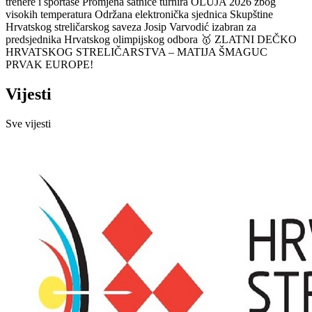
trenere i sportaše
Promjena satnice turnira OLUJA 2026 zbog
visokih temperatura
Održana elektronička sjednica Skupštine
Hrvatskog streličarskog saveza
Josip Varvodić izabran za
predsjednika Hrvatskog olimpijskog odbora
🥇 ZLATNI DEČKO
HRVATSKOG STRELIČARSTVA – MATIJA ŠMAGUC
PRVAK EUROPE!
Vijesti
Sve vijesti