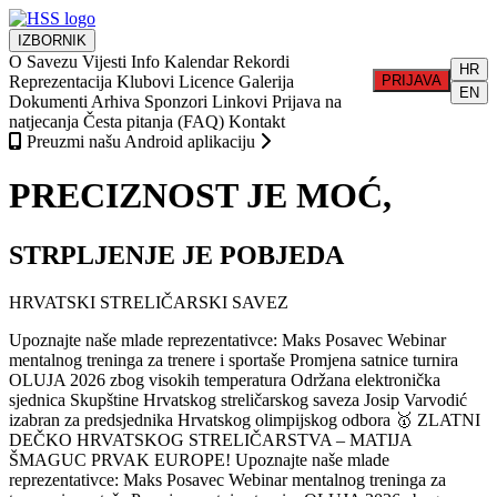
IZBORNIK
O Savezu
Vijesti
Info
Kalendar
Rekordi
HR
Reprezentacija
Klubovi
Licence
Galerija
PRIJAVA
EN
Dokumenti
Arhiva
Sponzori
Linkovi
Prijava na
natjecanja
Česta pitanja (FAQ)
Kontakt
Preuzmi našu Android aplikaciju
PRECIZNOST JE MOĆ,
STRPLJENJE JE POBJEDA
HRVATSKI STRELIČARSKI SAVEZ
Upoznajte naše mlade reprezentativce: Maks Posavec
Webinar
mentalnog treninga za trenere i sportaše
Promjena satnice turnira
OLUJA 2026 zbog visokih temperatura
Održana elektronička
sjednica Skupštine Hrvatskog streličarskog saveza
Josip Varvodić
izabran za predsjednika Hrvatskog olimpijskog odbora
🥇 ZLATNI
DEČKO HRVATSKOG STRELIČARSTVA – MATIJA
ŠMAGUC PRVAK EUROPE!
Upoznajte naše mlade
reprezentativce: Maks Posavec
Webinar mentalnog treninga za