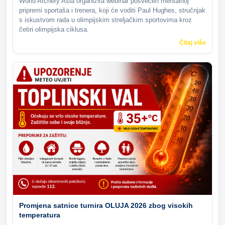
World Archery Asia organizira webinar posvećen mentalnoj
pripremi sportaša i trenera, koji će voditi Paul Hughes, stručnjak
s iskustvom rada u olimpijskim streljačkim sportovima kroz
četiri olimpijska ciklusa.
Čitaj više
Promjena satnice turnira OLUJA 2026 zbog visokih
temperatura