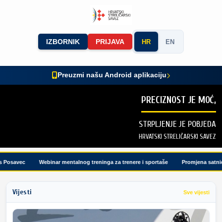
IZBORNIK
PRIJAVA
HR
EN
Preuzmi našu Android aplikaciju
PRECIZNOST JE MOĆ,
STRPLJENJE JE POBJEDA
HRVATSKI STRELIČARSKI SAVEZ
osavec
Webinar mentalnog treninga za trenere i sportaše
Promjena satnice 
Vijesti
Sve vijesti