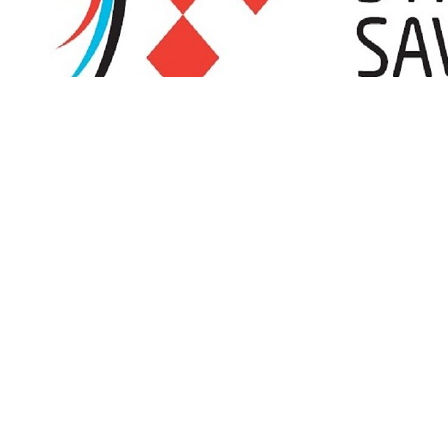
Promjena satnice turnira OLUJA 2026 zbog visokih 
Streličarski klub Sisak, organizator turnira OLUJA 2026 koji će se od
temperatura i vrhunca toplinskog vala koji se očekuje tijekom ovog v
Čitaj više
Kalendar natjecanja
Puni kalendar
Oluja 2026