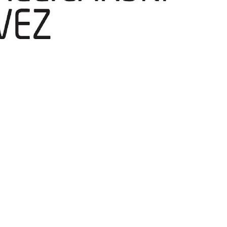
temperatura
ržati u nedjelju, 2. kolovoza 2026. godine u Sisku, obavještava sve sud
ikenda.