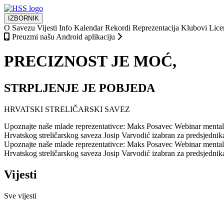
IZBORNIK
O Savezu
Vijesti
Info
Kalendar
Rekordi
Reprezentacija
Klubovi
Lice
Preuzmi našu Android aplikaciju
PRECIZNOST JE MOĆ,
STRPLJENJE JE POBJEDA
HRVATSKI STRELIČARSKI SAVEZ
Upoznajte naše mlade reprezentativce: Maks Posavec
Webinar mentaln
Hrvatskog streličarskog saveza
Josip Varvodić izabran za predsjedni
Upoznajte naše mlade reprezentativce: Maks Posavec
Webinar mentaln
Hrvatskog streličarskog saveza
Josip Varvodić izabran za predsjedni
Vijesti
Sve vijesti