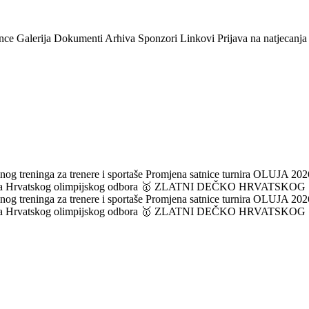
nce
Galerija
Dokumenti
Arhiva
Sponzori
Linkovi
Prijava na natjecanja
og treninga za trenere i sportaše
Promjena satnice turnira OLUJA 2026
ka Hrvatskog olimpijskog odbora
🥇 ZLATNI DEČKO HRVATSKOG
og treninga za trenere i sportaše
Promjena satnice turnira OLUJA 2026
ka Hrvatskog olimpijskog odbora
🥇 ZLATNI DEČKO HRVATSKOG