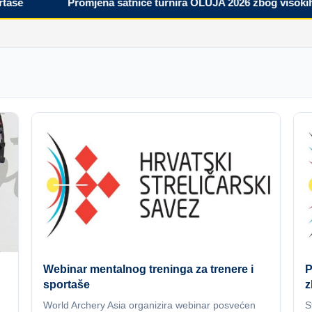
Promjena satnice turnira OLUJA 2026 zbog visokih tem
Webinar mentalnog treninga za trenere i
P
sportaše
z
World Archery Asia organizira webinar posvećen
S