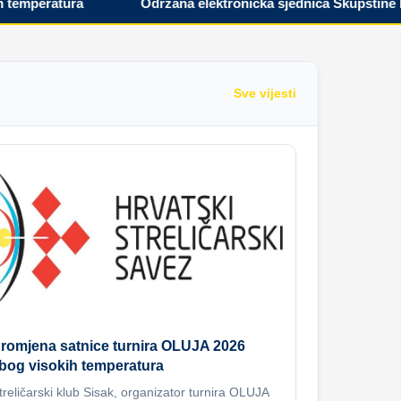
peratura
Održana elektronička sjednica Skupštine Hrva
Sve vijesti
romjena satnice turnira OLUJA 2026
bog visokih temperatura
treličarski klub Sisak, organizator turnira OLUJA