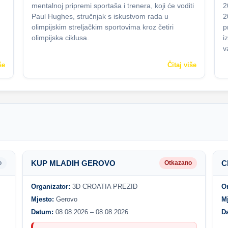
mentalnoj pripremi sportaša i trenera, koji će voditi
2
Paul Hughes, stručnjak s iskustvom rada u
2
olimpijskim streljačkim sportovima kroz četiri
p
olimpijska ciklusa.
i
v
še
Čitaj više
KUP MLADIH GEROVO
C
o
Otkazano
Organizator:
3D CROATIA PREZID
O
Mjesto:
Gerovo
M
Datum:
08.08.2026 – 08.08.2026
D