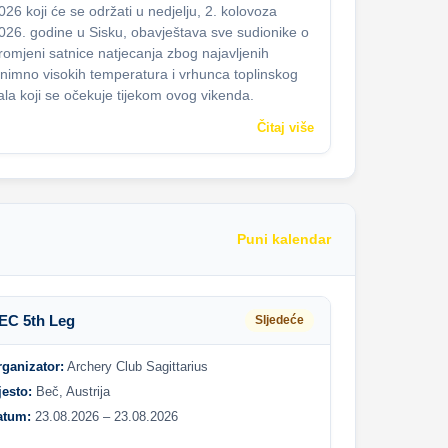
026 koji će se održati u nedjelju, 2. kolovoza
026. godine u Sisku, obavještava sve sudionike o
romjeni satnice natjecanja zbog najavljenih
znimno visokih temperatura i vrhunca toplinskog
ala koji se očekuje tijekom ovog vikenda.
Čitaj više
Puni kalendar
EC 5th Leg
Sljedeće
rganizator:
Archery Club Sagittarius
jesto:
Beč, Austrija
atum:
23.08.2026 – 23.08.2026